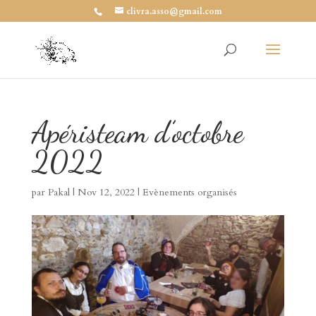
clivra.asso@gmail.com
Apéristeam d’octobre
2022
par
Pakal
|
Nov 12, 2022
|
Evènements organisés