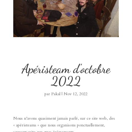
Apéristeam d’octobre
2022
par
Pakal
|
Nov 12, 2022
Nous n’avons quasiment jamais parlé, sur ce site web, des
« apéristeams » que nous organisons ponctuellement,
souvent suite aux gros évènements.