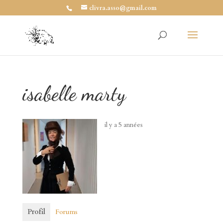
clivra.asso@gmail.com
isabelle marty
il y a 5 années
Profil
Forums