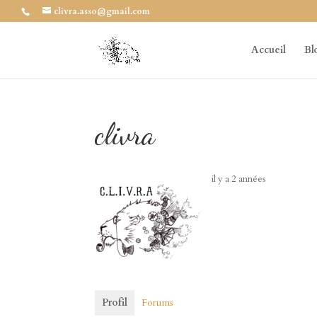
clivra.asso@gmail.com
Accueil
Bl
clivra
il y a 2 années
Profil
Forums