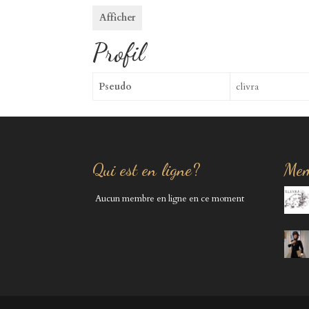
Afficher
Profil
Pseudo
clivra
Qui est en ligne?
Mem
Aucun membre en ligne en ce moment