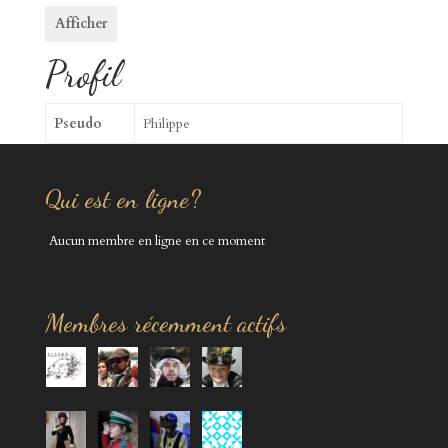
Afficher
Profil
Pseudo
Philippe
Qui est en ligne?
Aucun membre en ligne en ce moment
Membres récemment actifs