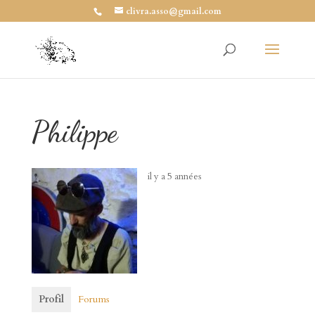
clivra.asso@gmail.com
Philippe
il y a 5 années
Profil
Forums