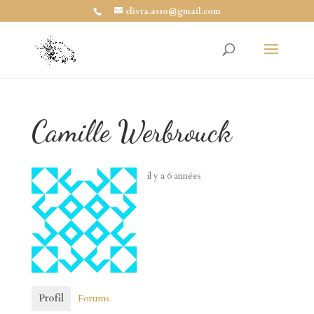
clivra.asso@gmail.com
Camille Werbrouck
il y a 6 années
Profil
Forums