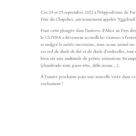
Ces 24 et 25 septembre 2022 à l’Hippodrome de Parill
Fête du Chapelier, anciennement appelée Yggdrasil
Pour cette plongée dans l’univers d’Alice au Pays des
le CLIVRA a fièrement accueilli les visiteurs à l’entr
et malgré la météo incertaine, nous avons animé u
record de duels de thé et de duels d’ombrelles, tout
bien sûr une multitude de petites animations Steamp
(chamboule-tout, passe-tête, défis steam…).
À l’année prochaine pour une nouvelle virée dans 
enchanteur !