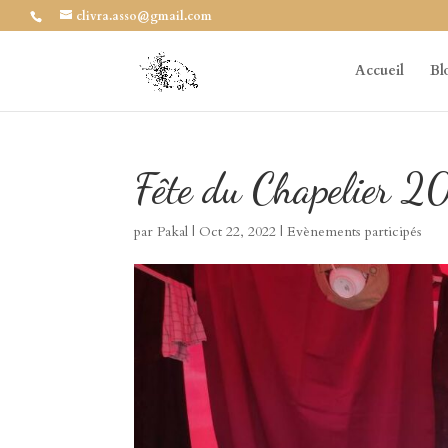
clivra.asso@gmail.com
Accueil
Bl
Fête du Chapelier 
par
Pakal
|
Oct 22, 2022
|
Evènements participés