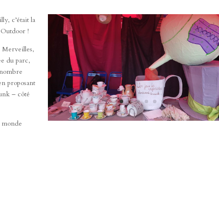
y, c’était la
 Outdoor !
 Merveilles,
ée du parc,
n nombre
 en proposant
unk – côté
ce monde