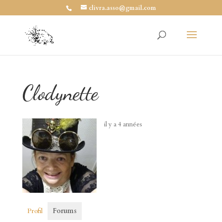
clivra.asso@gmail.com
Clodynette
il y a 4 années
Profil
Forums