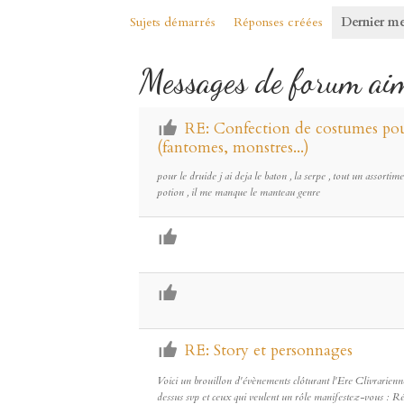
Sujets démarrés
Réponses créées
Dernier m
Messages de forum ai
RE: Confection de costumes pour
(fantomes, monstres...)
pour le druide j ai deja le baton , la serpe , tout un assortim
potion , il me manque le manteau genre
RE: Story et personnages
Voici un brouillon d'évènements clôturant l'Ere Clivrarienne 
dessus svp et ceux qui veulent un rôle manifestez-vous : 