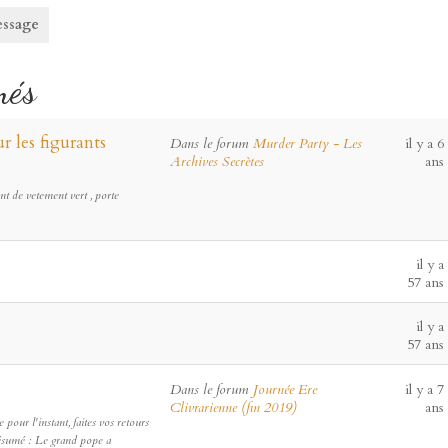
essage
més
 les figurants
Dans le forum
Murder Party - Les
il y a 6
Archives Secrètes
ans
ent de vetement vert , porte
il y a
57 ans
il y a
57 ans
Dans le forum
Journée Ere
il y a 7
Clivrarienne (fin 2019)
ans
pour l'instant, faites vos retours
Résumé : Le grand pope a