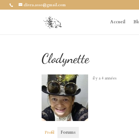
clivra.asso@gmail.com
Accueil
Bl
Clodynette
il y a 4 années
Profil
Forums